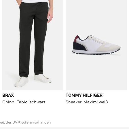
BRAX
TOMMY HILFIGER
Chino 'Fabio' schwarz
Sneaker 'Maxim' weiß
ggü. der UVP, sofern vorhanden