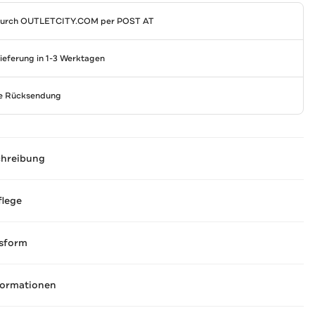
durch
OUTLETCITY.COM
per POST AT
Lieferung in 1-3 Werktagen
se Rücksendung
chreibung
flege
sform
formationen