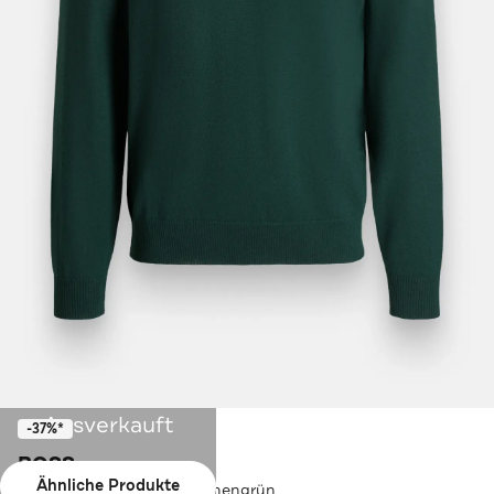
Ausverkauft
-37%*
BOSS
Ähnliche Produkte
Langarm-Polo 'Banet' tannengrün