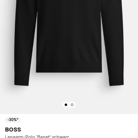
-30%*
BOSS
Langarm-Polo 'Banet' schwarz