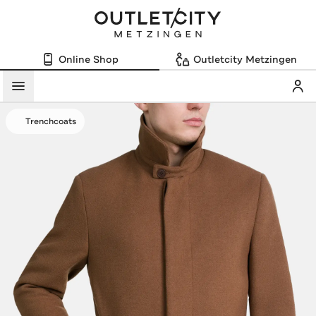
Online Shop
Outletcity Metzingen
Mein
Menü
Trenchcoats