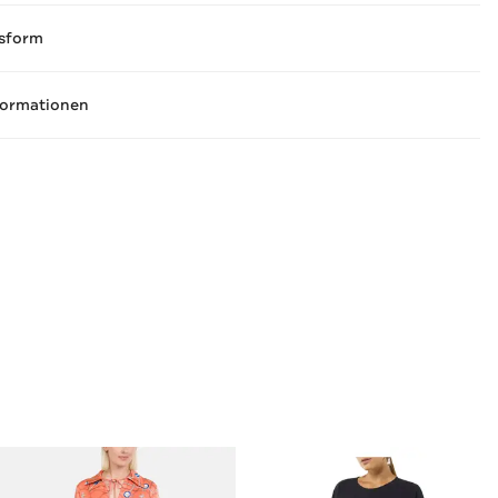
sform
formationen