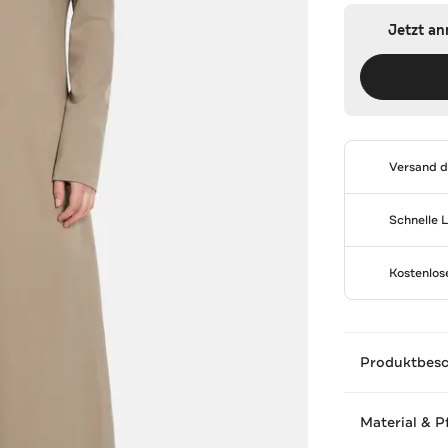
Jetzt a
Versand 
Schnelle 
Kostenlo
Produktbes
Material & P