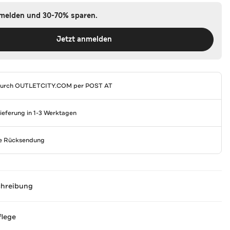
nmelden und 30-70% sparen.
Jetzt anmelden
durch
OUTLETCITY.COM
per POST AT
Lieferung in 1-3 Werktagen
se Rücksendung
chreibung
flege