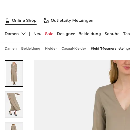
Online Shop
Outletcity Metzingen
Damen
Neu
Sale
Designer
Bekleidung
Schuhe
Ta
Abteilung ändern, ausgewählt:
Damen
Bekleidung
Kleider
Casual-Kleider
Kleid 'Mesmera' steing