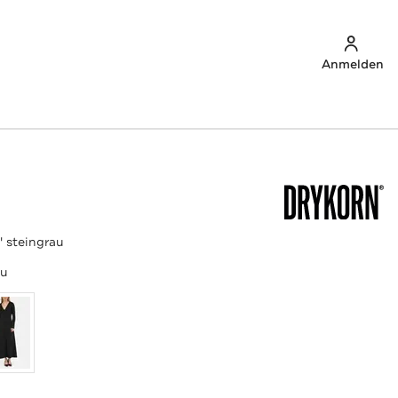
Anmelden
' steingrau
au