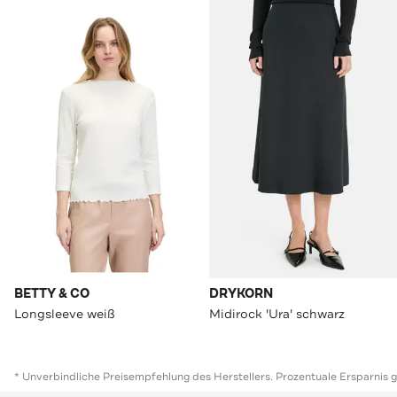
BETTY & CO
DRYKORN
Longsleeve weiß
Midirock 'Ura' schwarz
* Unverbindliche Preisempfehlung des Herstellers. Prozentuale Ersparnis 