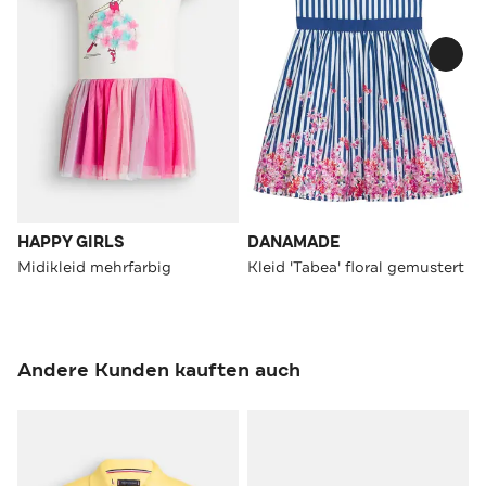
HAPPY GIRLS
DANAMADE
Midikleid mehrfarbig
Kleid 'Tabea' floral gemustert
Andere Kunden kauften auch