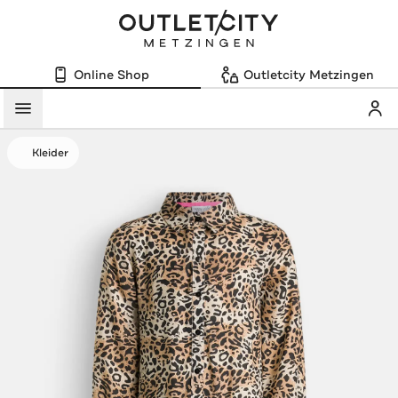
Online Shop
Outletcity Metzingen
Mein
Menü
Kleider