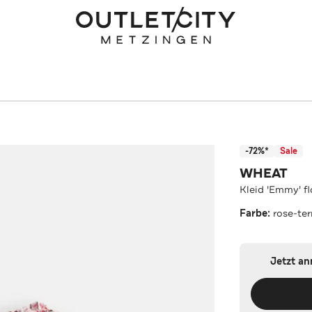
-72%*
Sale
WHEAT
Kleid 'Emmy' fl
Farbe:
rose-te
Jetzt a