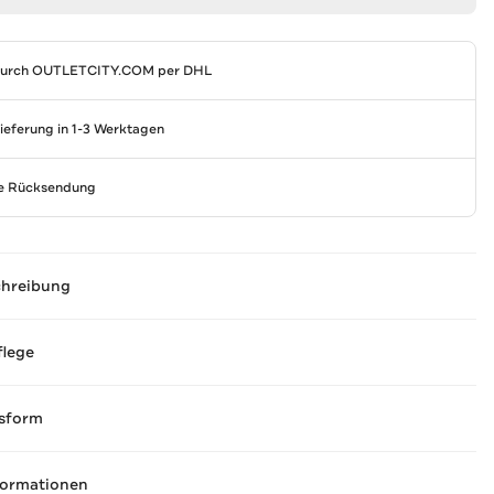
durch
OUTLETCITY.COM
per DHL
Lieferung in 1-3 Werktagen
se Rücksendung
chreibung
flege
sform
formationen