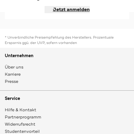
Jetzt shoppen
Jetzt shoppen
Jetzt anmelden
* Unverbindliche Preisempfehlung des Herstellers. Prozentuale
Ersparnis ggü. der UVP, sofern vorhanden
Unternehmen
Über uns
Karriere
Presse
Service
Hilfe & Kontakt
Partnerprogramm
Widerrufsrecht
Studentenvorteil