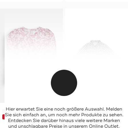
SANETTA
STEIFF
Hier erwartet Sie eine noch größere Auswahl. Melden
-62%*
-40%*
Bluse floral
Karohemd dunkelblau-weiß
Sie sich einfach an, um noch mehr Produkte zu sehen.
SUNDEAL
Sale
Entdecken Sie darüber hinaus viele weitere Marken
und unschlagbare Preise in unserem Online Outlet.