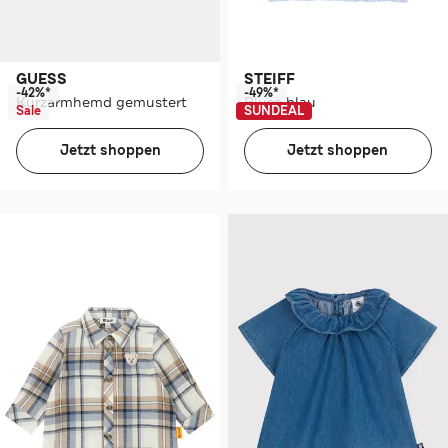
GUESS
STEIFF
-42%*
-49%*
Kurzarmhemd gemustert
Bluse blau
Sale
SUNDEAL
Jetzt shoppen
Jetzt shoppen