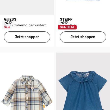
GUESS
STEIFF
-42%*
-49%*
Kurzarmhemd gemustert
Bluse blau
Sale
SUNDEAL
Jetzt shoppen
Jetzt shoppen