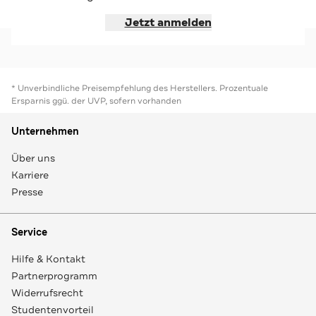
Jetzt shoppen
Jetzt shoppen
Jetzt anmelden
* Unverbindliche Preisempfehlung des Herstellers. Prozentuale
Ersparnis ggü. der UVP, sofern vorhanden
Unternehmen
Über uns
Karriere
Presse
Service
Hilfe & Kontakt
Partnerprogramm
Widerrufsrecht
Studentenvorteil