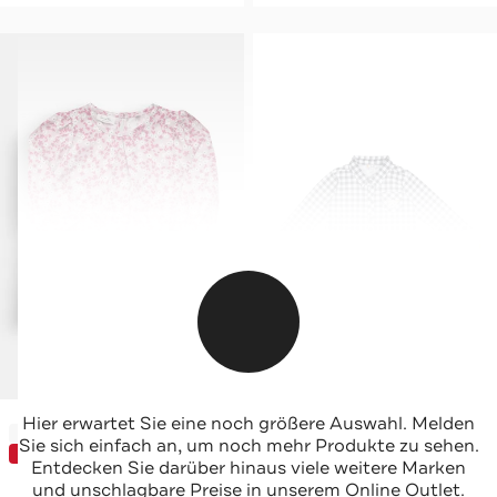
SANETTA
STEIFF
Hier erwartet Sie eine noch größere Auswahl. Melden
-62%*
-40%*
Bluse floral
Karohemd dunkelblau-weiß
Sie sich einfach an, um noch mehr Produkte zu sehen.
SUNDEAL
Sale
Entdecken Sie darüber hinaus viele weitere Marken
und unschlagbare Preise in unserem Online Outlet.