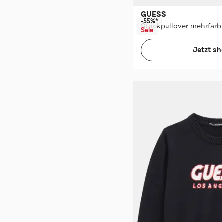
GUESS
-55%*
Strickpullover mehrfarb
Sale
Jetzt s