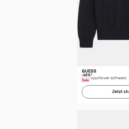
GUESS
-48%*
Strickpullover schwarz
Sale
Jetzt s