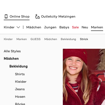
Online Shop
Outletcity Metzingen
Kinder
Mädchen
Jungen
Babys
Sale
Neu
Marken
Abteilung ändern, ausgewählt:
Kinder
Marken
GUESS
Mädchen
Bekleidung
Strick
Navigation überspringen
Alle Styles
Mädchen
Bekleidung
Shirts
Kleider
Jeans
Hosen
Röcke