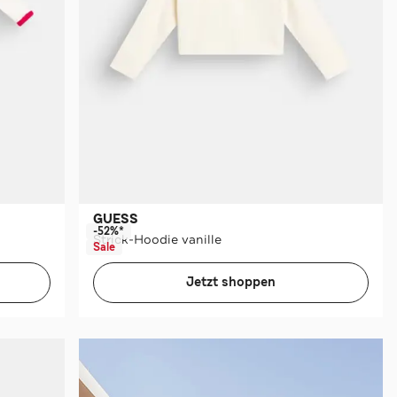
GUESS
-52%*
Strick-Hoodie vanille
Sale
Jetzt shoppen