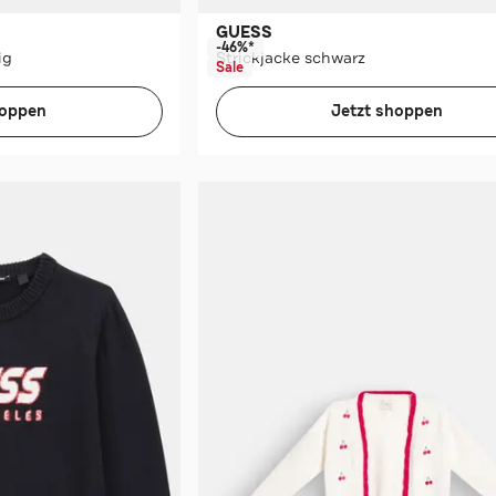
GUESS
-46%*
ig
Strickjacke schwarz
Sale
hoppen
Jetzt shoppen