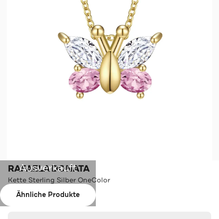
Ausverkauft
RAFAELA DONATA
Kette Sterling Silber OneColor
Ähnliche Produkte
Farbe:
OneColor