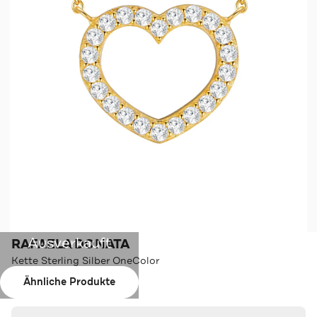
Ausverkauft
RAFAELA DONATA
Kette Sterling Silber OneColor
Ähnliche Produkte
Farbe:
OneColor