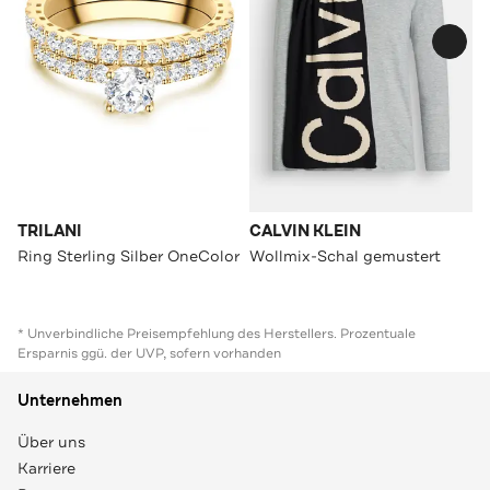
TRILANI
CALVIN KLEIN
Ring Sterling Silber OneColor
Wollmix-Schal gemustert
* Unverbindliche Preisempfehlung des Herstellers. Prozentuale
Ersparnis ggü. der UVP, sofern vorhanden
Unternehmen
Über uns
Karriere