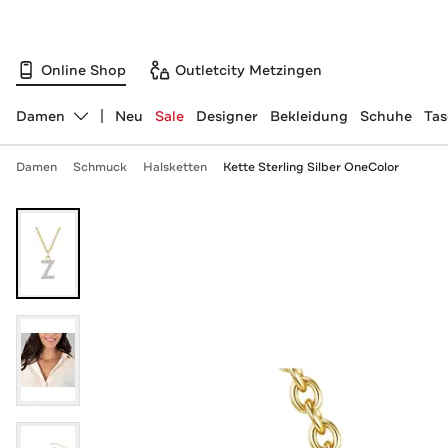
Online Shop
Outletcity Metzingen
Damen
Neu
Sale
Designer
Bekleidung
Schuhe
Ta
Abteilung ändern, ausgewählt:
Damen
Schmuck
Halsketten
Kette Sterling Silber OneColor