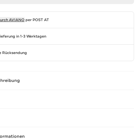
durch
AVIANO
per POST AT
Lieferung in 1-3 Werktagen
se Rücksendung
chreibung
formationen