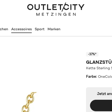
schen
Accessoires
Sport
Marken
-37%*
GLANZST
Kette Sterling
Farbe:
OneCol
Jetzt a