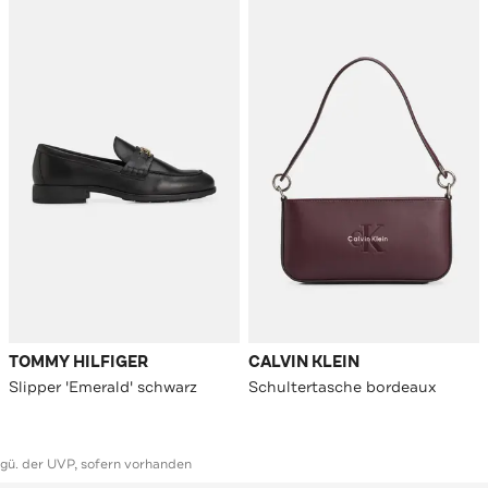
TOMMY HILFIGER
CALVIN KLEIN
Slipper 'Emerald' schwarz
Schultertasche bordeaux
ggü. der UVP, sofern vorhanden