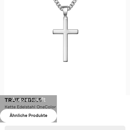
Ausverkauft
TRUE REBELS
Kette Edelstahl OneColor
Ähnliche Produkte
Farbe:
OneColor