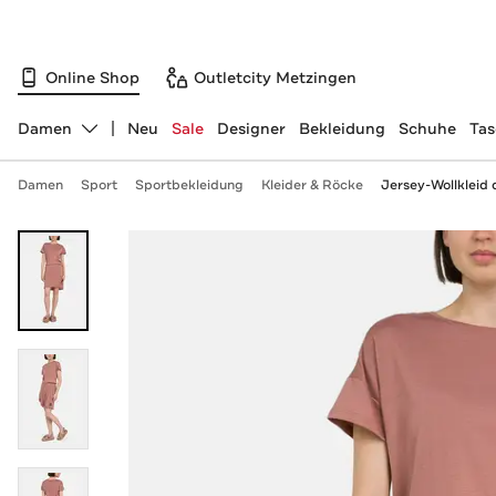
Online Shop
Outletcity Metzingen
Damen
Neu
Sale
Designer
Bekleidung
Schuhe
Ta
Abteilung ändern, ausgewählt:
Damen
Sport
Sportbekleidung
Kleider & Röcke
Jersey-Wollkleid 