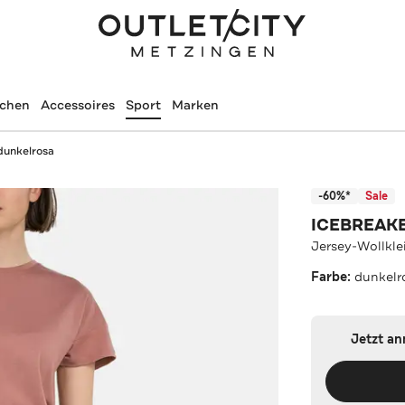
schen
Accessoires
Sport
Marken
dunkelrosa
-60%*
Sale
ICEBREAK
Jersey-Wollkle
Farbe:
dunkelr
Jetzt a