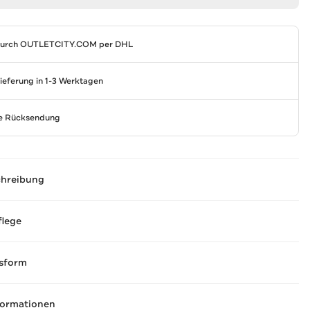
durch
OUTLETCITY.COM
per DHL
Lieferung in 1-3 Werktagen
se Rücksendung
chreibung
flege
sform
formationen