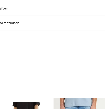
sform
formationen