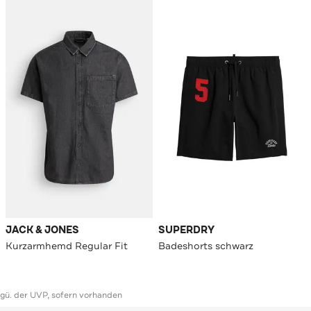
JACK & JONES
SUPERDRY
Kurzarmhemd Regular Fit
Badeshorts schwarz
ggü. der UVP, sofern vorhanden