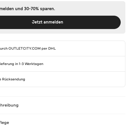
nmelden und 30-70% sparen.
Jetzt anmelden
durch
OUTLETCITY.COM
per DHL
Lieferung in 1-3 Werktagen
se Rücksendung
chreibung
flege