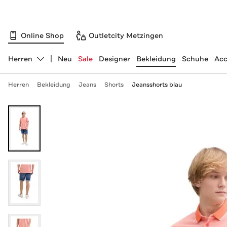
Online Shop
Outletcity Metzingen
Herren
Neu
Sale
Designer
Bekleidung
Schuhe
Acc
Abteilung ändern, ausgewählt:
Herren
Bekleidung
Jeans
Shorts
Jeansshorts blau