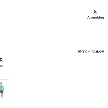
Anmelden
R
au