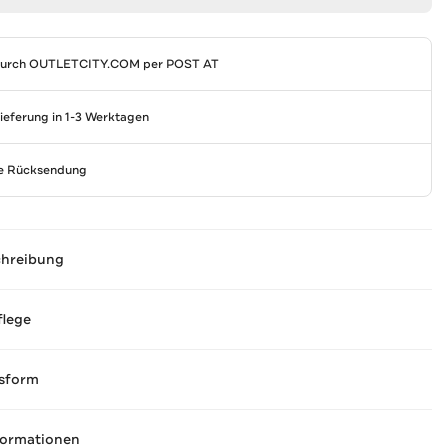
durch
OUTLETCITY.COM
per POST AT
Lieferung in 1-3 Werktagen
se Rücksendung
chreibung
flege
sform
formationen