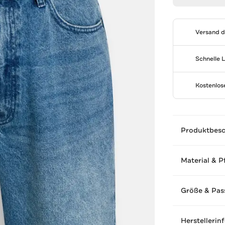
Versand 
Schnelle 
Kostenlo
Produktbes
Material & P
Größe & Pas
Herstellerin