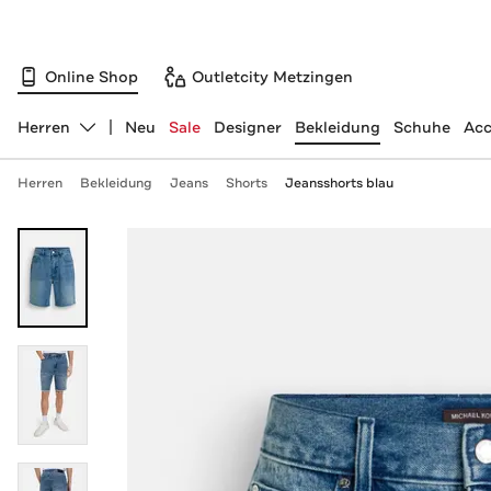
Online Shop
Outletcity Metzingen
Herren
Neu
Sale
Designer
Bekleidung
Schuhe
Acc
Abteilung ändern, ausgewählt:
Herren
Bekleidung
Jeans
Shorts
Jeansshorts blau