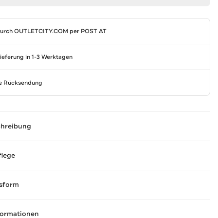
durch
OUTLETCITY.COM
per POST AT
Lieferung in 1-3 Werktagen
se Rücksendung
chreibung
flege
sform
formationen