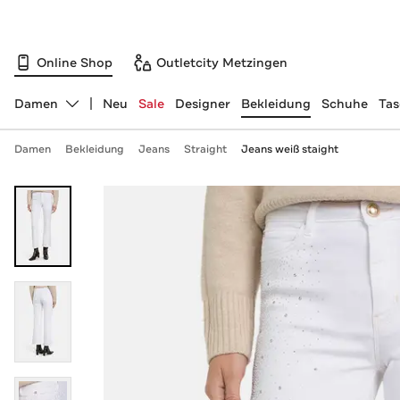
Online Shop
Outletcity Metzingen
Damen
Neu
Sale
Designer
Bekleidung
Schuhe
Ta
Abteilung ändern, ausgewählt:
Damen
Bekleidung
Jeans
Straight
Jeans weiß staight