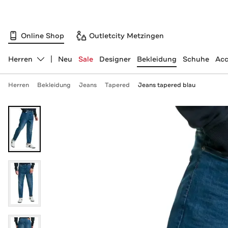
Online Shop
Outletcity Metzingen
Herren
Neu
Sale
Designer
Bekleidung
Schuhe
Acc
Abteilung ändern, ausgewählt:
Herren
Bekleidung
Jeans
Tapered
Jeans tapered blau