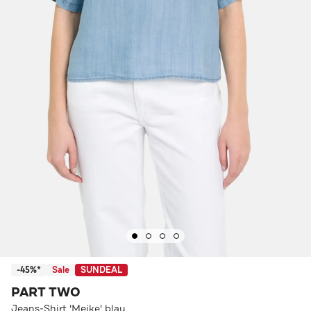
-45%*
Sale
SUNDEAL
PART TWO
Jeans-Shirt 'Meike' blau