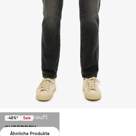
Ausverkauft
-48%*
Sale
SUPERDRY
Ähnliche Produkte
Jeans schwarz slim