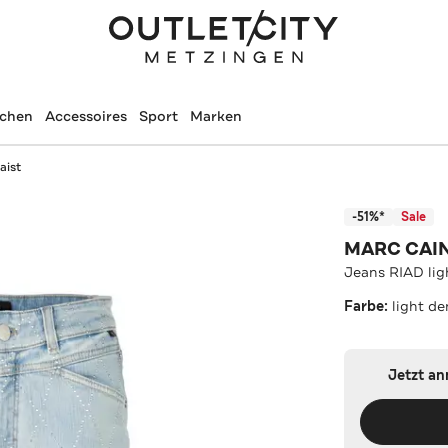
schen
Accessoires
Sport
Marken
aist
-51%*
Sale
MARC CAI
Jeans RIAD lig
Farbe:
light d
Jetzt a