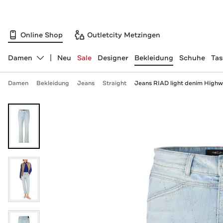
Online Shop
Outletcity Metzingen
Damen
Neu
Sale
Designer
Bekleidung
Schuhe
Ta
Abteilung ändern, ausgewählt:
Damen
Bekleidung
Jeans
Straight
Jeans RIAD light denim Highw