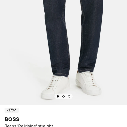
-37%*
BOSS
Jeans 'Re.Maine' straight