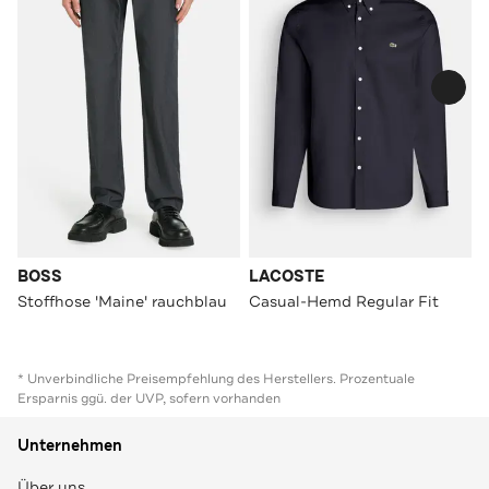
BOSS
LACOSTE
Stoffhose 'Maine' rauchblau
Casual-Hemd Regular Fit
* Unverbindliche Preisempfehlung des Herstellers. Prozentuale
Ersparnis ggü. der UVP, sofern vorhanden
Unternehmen
Über uns