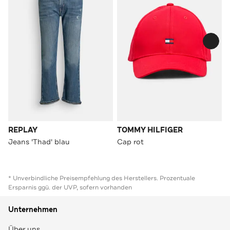
REPLAY
TOMMY HILFIGER
Jeans 'Thad' blau
Cap rot
* Unverbindliche Preisempfehlung des Herstellers. Prozentuale
Ersparnis ggü. der UVP, sofern vorhanden
Unternehmen
Über uns