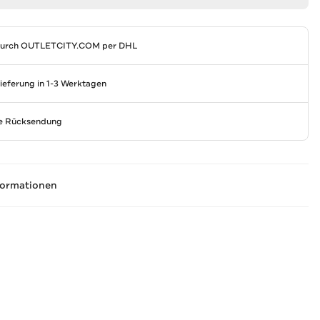
durch
OUTLETCITY.COM
per DHL
Lieferung in 1-3 Werktagen
se Rücksendung
formationen