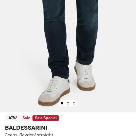
-47%*
Sale
Sale Special
BALDESSARINI
Jeans 'Jayden' straight