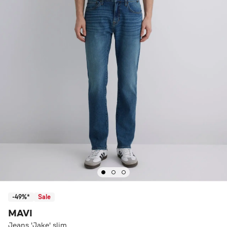
-49%*
Sale
MAVI
Jeans 'Jake' slim