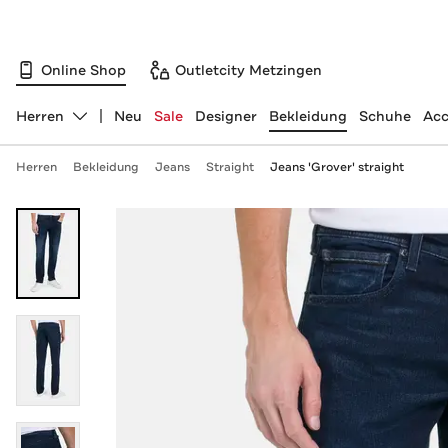
Online Shop
Outletcity Metzingen
Herren
Neu
Sale
Designer
Bekleidung
Schuhe
Acc
Abteilung ändern, ausgewählt:
Herren
Bekleidung
Jeans
Straight
Jeans 'Grover' straight