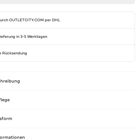
durch
OUTLETCITY.COM
per DHL
Lieferung in 3-5 Werktagen
se Rücksendung
chreibung
flege
sform
formationen