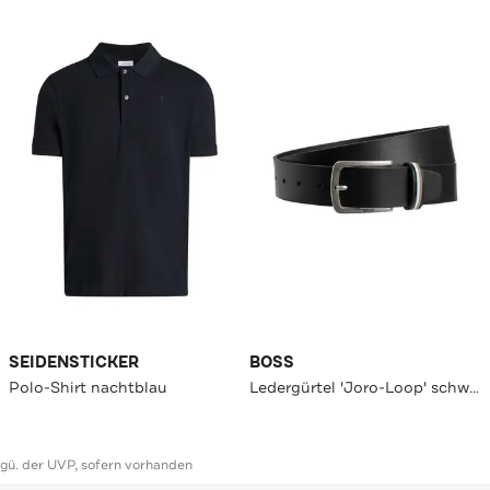
SEIDENSTICKER
BOSS
Polo-Shirt nachtblau
Ledergürtel 'Joro-Loop' schwarz
ggü. der UVP, sofern vorhanden