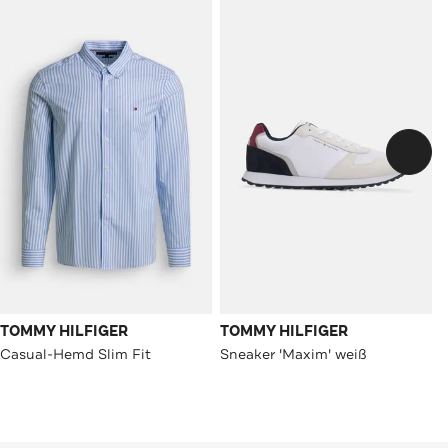
TOMMY HILFIGER
TOMMY HILFIGER
Casual-Hemd Slim Fit
Sneaker 'Maxim' weiß