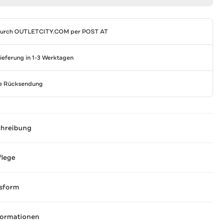
durch
OUTLETCITY.COM
per POST AT
Lieferung in 1-3 Werktagen
se Rücksendung
chreibung
flege
sform
formationen