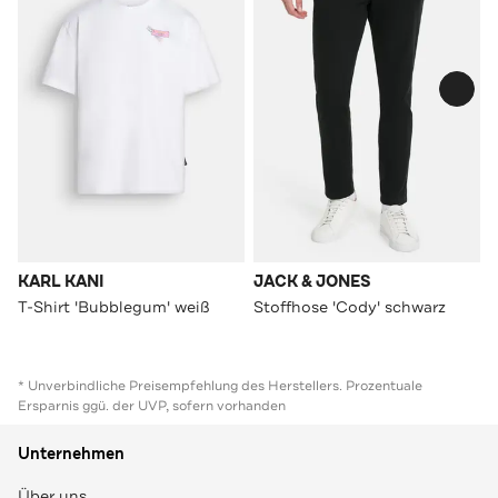
KARL KANI
JACK & JONES
T-Shirt 'Bubblegum' weiß
Stoffhose 'Cody' schwarz
* Unverbindliche Preisempfehlung des Herstellers. Prozentuale
Ersparnis ggü. der UVP, sofern vorhanden
Unternehmen
Über uns