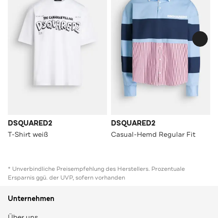
DSQUARED2
DSQUARED2
T-Shirt weiß
Casual-Hemd Regular Fit
* Unverbindliche Preisempfehlung des Herstellers. Prozentuale
Ersparnis ggü. der UVP, sofern vorhanden
Unternehmen
Über uns