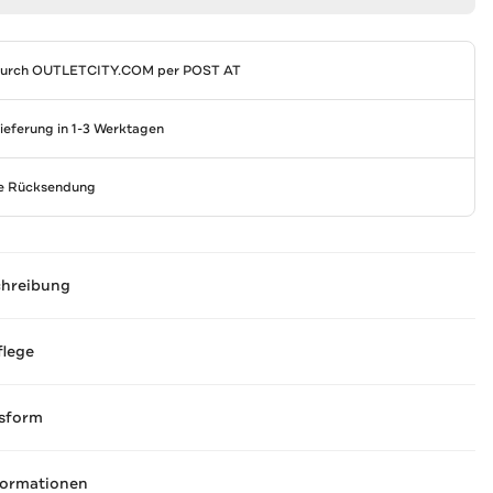
durch
OUTLETCITY.COM
per POST AT
Lieferung in 1-3 Werktagen
se Rücksendung
chreibung
flege
sform
formationen