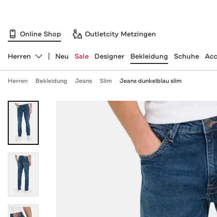
Online Shop
Outletcity Metzingen
Herren
Neu
Sale
Designer
Bekleidung
Schuhe
Acc
Abteilung ändern, ausgewählt:
Herren
Bekleidung
Jeans
Slim
Jeans dunkelblau slim