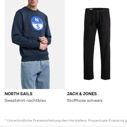
NORTH SAILS
JACK & JONES
Sweatshirt nachtblau
Stoffhose schwarz
* Unverbindliche Preisempfehlung des Herstellers. Prozentuale Ersparnis 