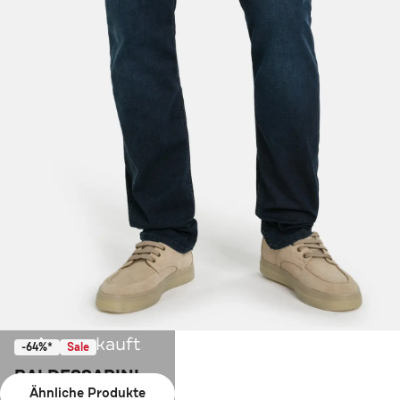
Ausverkauft
-64%*
Sale
BALDESSARINI
Ähnliche Produkte
Jeans dunkelblau slim