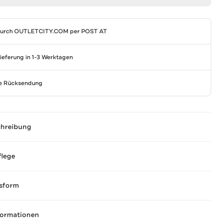
durch
OUTLETCITY.COM
per POST AT
Lieferung in 1-3 Werktagen
se Rücksendung
chreibung
flege
sform
formationen