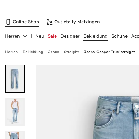
Online Shop
Outletcity Metzingen
Herren
Neu
Sale
Designer
Bekleidung
Schuhe
Acc
Abteilung ändern, ausgewählt:
Herren
Bekleidung
Jeans
Straight
Jeans 'Cooper True' straight