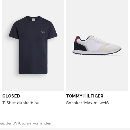
CLOSED
TOMMY HILFIGER
T-Shirt dunkelblau
Sneaker 'Maxim' weiß
ggü. der UVP, sofern vorhanden