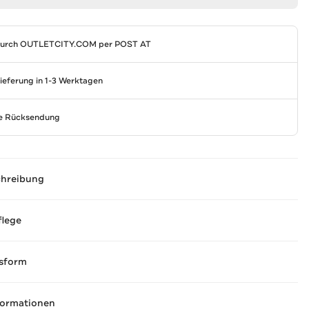
durch
OUTLETCITY.COM
per POST AT
Lieferung in 1-3 Werktagen
se Rücksendung
chreibung
flege
sform
formationen