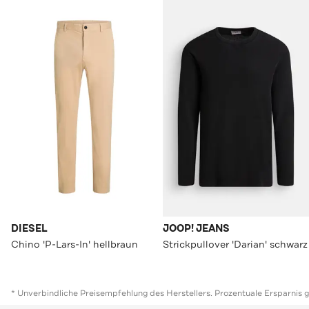
DIESEL
JOOP! JEANS
Chino 'P-Lars-In' hellbraun
Strickpullover 'Darian' schwarz
* Unverbindliche Preisempfehlung des Herstellers. Prozentuale Ersparnis 