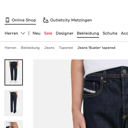
Online Shop
Outletcity Metzingen
Herren
Neu
Sale
Designer
Bekleidung
Schuhe
Acc
Abteilung ändern, ausgewählt:
Herren
Bekleidung
Jeans
Tapered
Jeans 'Buster' tapered