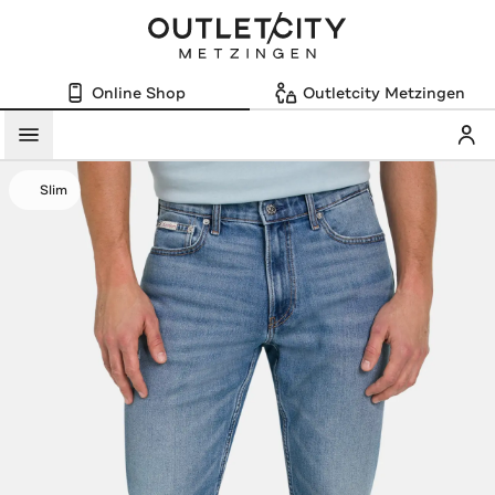
Online Shop
Outletcity Metzingen
Mein
Menü
Slim