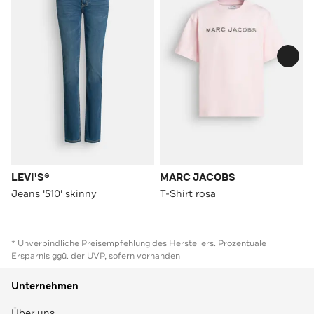
LEVI'S®
MARC JACOBS
Jeans '510' skinny
T-Shirt rosa
* Unverbindliche Preisempfehlung des Herstellers. Prozentuale
Ersparnis ggü. der UVP, sofern vorhanden
Unternehmen
Über uns