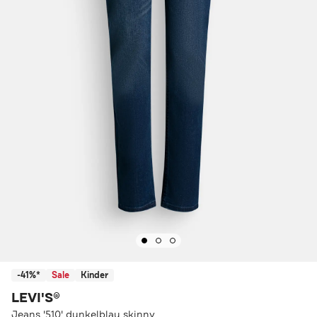
-41%*
Sale
Kinder
LEVI'S®
Jeans '510' dunkelblau skinny