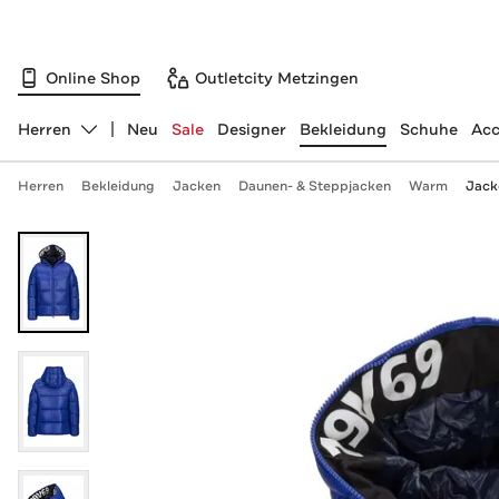
Online Shop
Outletcity Metzingen
Herren
Neu
Sale
Designer
Bekleidung
Schuhe
Acc
Abteilung ändern, ausgewählt:
Herren
Bekleidung
Jacken
Daunen- & Steppjacken
Warm
Jack