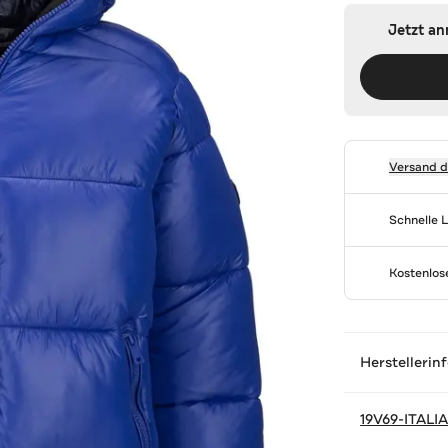
Jetzt a
Versand 
Schnelle 
Kostenlo
Herstellerin
19V69-ITALI