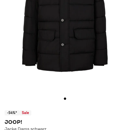
-54%*
Sale
JOOP!
Jacke Daros schwarz