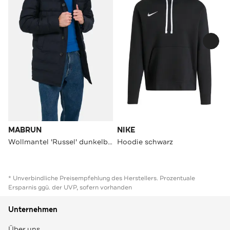
MABRUN
NIKE
Wollmantel 'Russel' dunkelblau
Hoodie schwarz
* Unverbindliche Preisempfehlung des Herstellers. Prozentuale
Ersparnis ggü. der UVP, sofern vorhanden
Unternehmen
Über uns