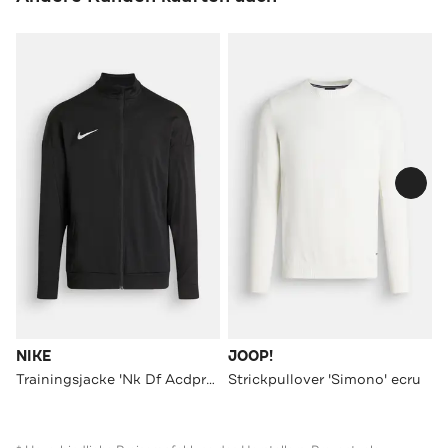
NIKE
JOOP!
Trainingsjacke 'Nk Df Acdpr24' schwarz
Strickpullover 'Simono' ecru