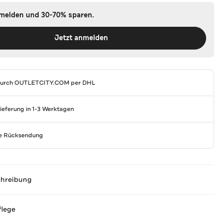
nmelden und 30-70% sparen.
Jetzt anmelden
durch
OUTLETCITY.COM
per DHL
Lieferung in 1-3 Werktagen
se Rücksendung
chreibung
flege