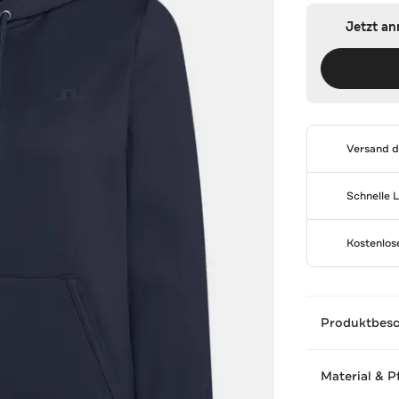
Jetzt a
Versand 
Schnelle 
Kostenlo
Produktbes
Material & P