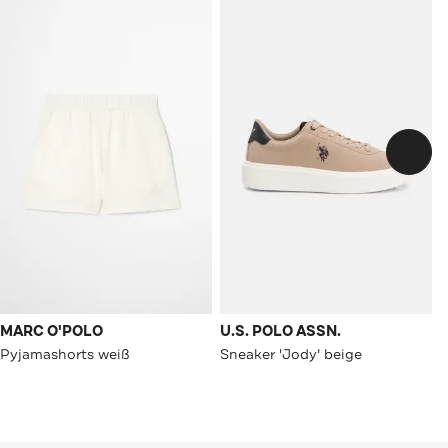
MARC O'POLO
U.S. POLO ASSN.
Pyjamashorts weiß
Sneaker 'Jody' beige