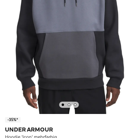
-35%*
UNDER ARMOUR
Hoodie 'Icon' mehrfarbig