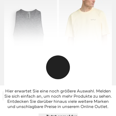
SMILODOX
SMILODOX
Hier erwartet Sie eine noch größere Auswahl. Melden
-50%*
-74%*
Tank Top 'Trevor' dunkelgrau
T-Shirt 'Malin' hellgelb
Sie sich einfach an, um noch mehr Produkte zu sehen.
Sale
Sale
Entdecken Sie darüber hinaus viele weitere Marken
und unschlagbare Preise in unserem Online Outlet.
Jetzt shoppen
Jetzt shoppen