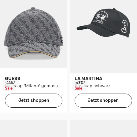
GUESS
LA MARTINA
-44%*
-43%*
Basecap 'Milano' gemustert
Basecap schwarz
Sale
Sale
Jetzt shoppen
Jetzt shoppen