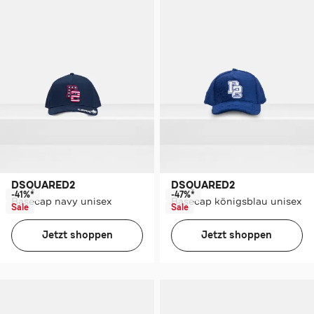
DSQUARED2
DSQUARED2
-41%*
-47%*
Basecap navy unisex
Basecap königsblau unisex
Sale
Sale
Jetzt shoppen
Jetzt shoppen