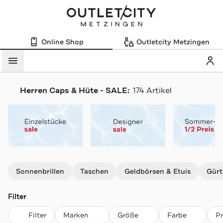
Online Shop
Outletcity Metzingen
Mein
Menü
Herren Caps & Hüte - SALE:
174 Artikel
Navigation überspringen
Sonnenbrillen
Taschen
Geldbörsen & Etuis
Gürt
Filter
Filter
Marken
Größe
Farbe
P