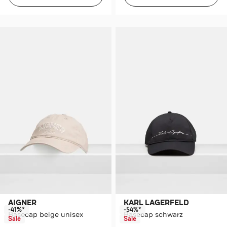
AIGNER
KARL LAGERFELD
-41%*
-54%*
Basecap beige unisex
Basecap schwarz
Sale
Sale