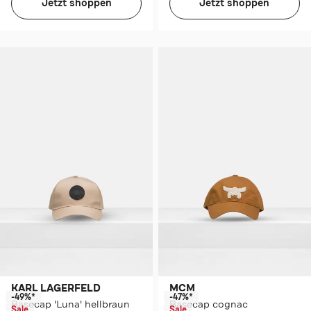
Jetzt shoppen
Jetzt shoppen
KARL LAGERFELD
MCM
-49%*
-47%*
Basecap 'Luna' hellbraun
Basecap cognac
Sale
Sale