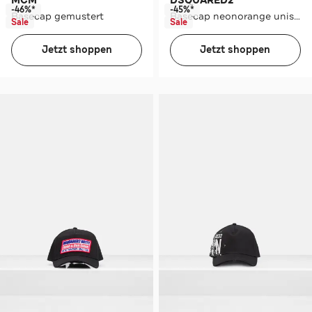
MCM
DSQUARED2
-46%*
-45%*
Basecap gemustert
Basecap neonorange unisex
Sale
Sale
Jetzt shoppen
Jetzt shoppen