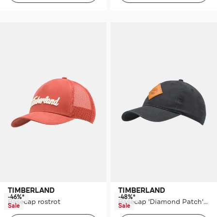
TIMBERLAND
TIMBERLAND
-46%*
-48%*
Basecap rostrot
Basecap 'Diamond Patch' schwarz
Sale
Sale