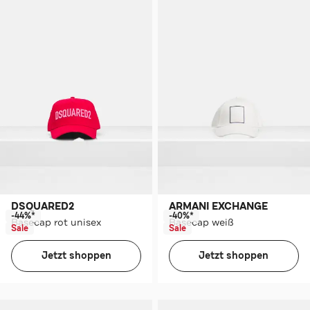
DSQUARED2
ARMANI EXCHANGE
-44%*
-40%*
Basecap rot unisex
Basecap weiß
Sale
Sale
Jetzt shoppen
Jetzt shoppen