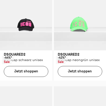
DSQUARED2
DSQUARED2
-44%*
-42%*
Basecap schwarz unisex
Basecap neongrün unisex
Sale
Sale
Jetzt shoppen
Jetzt shoppen