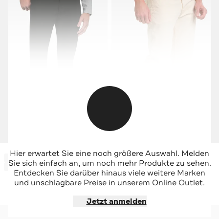
HUGO
HUGO
Hier erwartet Sie eine noch größere Auswahl. Melden
-50%*
-63%*
Jeans tapered
Jeans '634' tapered
Sie sich einfach an, um noch mehr Produkte zu sehen.
Sale
Sale
Entdecken Sie darüber hinaus viele weitere Marken
und unschlagbare Preise in unserem Online Outlet.
Jetzt shoppen
Jetzt shoppen
Jetzt anmelden