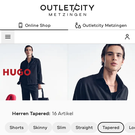
Online Shop
Outletcity Metzingen
Mein
Menü
Herren Tapered:
16 Artikel
Navigation überspringen
Shorts
Skinny
Slim
Straight
Tapered
Lo