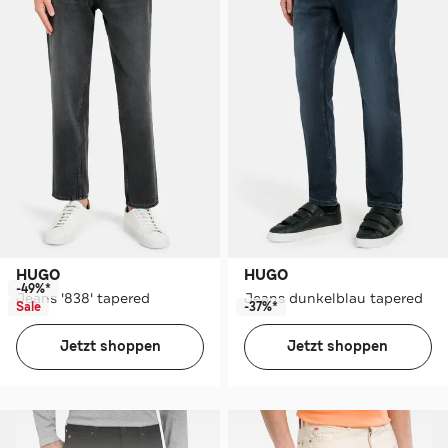
HUGO
HUGO
-49%*
Jeans '838' tapered
Jeans dunkelblau tapered
Sale
-37%*
Jetzt shoppen
Jetzt shoppen