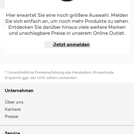
HUGO
Hier erwartet Sie eine noch größere Auswahl. Melden
Slides dunkelblau
Sie sich einfach an, um noch mehr Produkte zu sehen.
-34%*
Entdecken Sie darüber hinaus viele weitere Marken
und unschlagbare Preise in unserem Online Outlet.
Jetzt shoppen
Jetzt anmelden
* Unverbindliche Preisempfehlung des Herstellers. Prozentuale
Ersparnis ggü. der UVP, sofern vorhanden
Unternehmen
Über uns
Karriere
Presse
Service