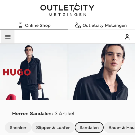
Online Shop
Outletcity Metzingen
Mein
Menü
Herren Sandalen:
3 Artikel
Navigation überspringen
Sneaker
Slipper & Loafer
Sandalen
Bade- & Hau