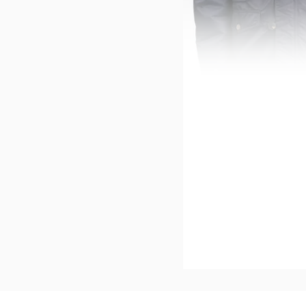
GUESS
-66%*
Parka dunkelblau
Sale
Jetzt s