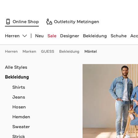
Online Shop
Outletcity Metzingen
Herren
Neu
Sale
Designer
Bekleidung
Schuhe
Acc
Abteilung ändern, ausgewählt:
Herren
Marken
GUESS
Bekleidung
Mäntel
Navigation überspringen
Alle Styles
Bekleidung
Shirts
Jeans
Hosen
Hemden
Sweater
Strick