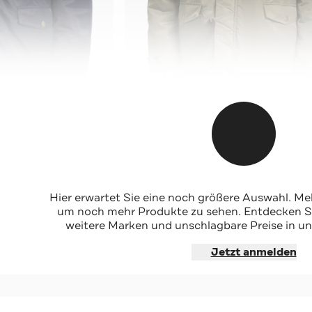
GUESS
-67%*
Parka oliv
Hier erwartet Sie eine noch größere Auswahl. Mel
Sale
um noch mehr Produkte zu sehen. Entdecken Sie
weitere Marken und unschlagbare Preise in un
hoppen
Jetzt shoppen
Jetzt anmelden