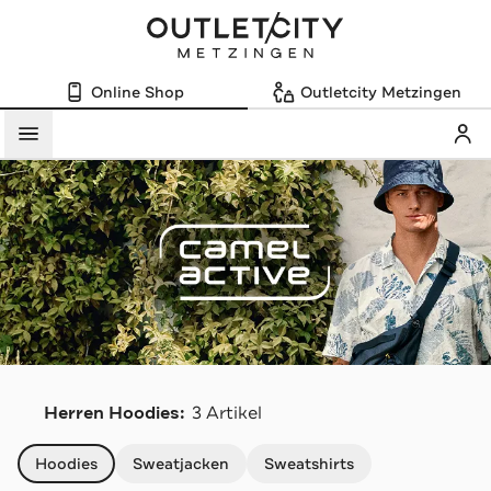
Online Shop
Outletcity Metzingen
Mein
Menü
C
Herren Hoodies:
3 Artikel
Navigation überspringen
Hoodies
Sweatjacken
Sweatshirts