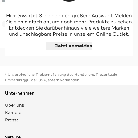
CAMEL ACTIVE
Hier erwartet Sie eine noch größere Auswahl. Melden
Hoodie graublau
Sie sich einfach an, um noch mehr Produkte zu sehen.
-34%*
Entdecken Sie darüber hinaus viele weitere Marken
und unschlagbare Preise in unserem Online Outlet.
Jetzt shoppen
Jetzt anmelden
* Unverbindliche Preisempfehlung des Herstellers. Prozentuale
Ersparnis ggü. der UVP, sofern vorhanden
Unternehmen
Über uns
Karriere
Presse
Service